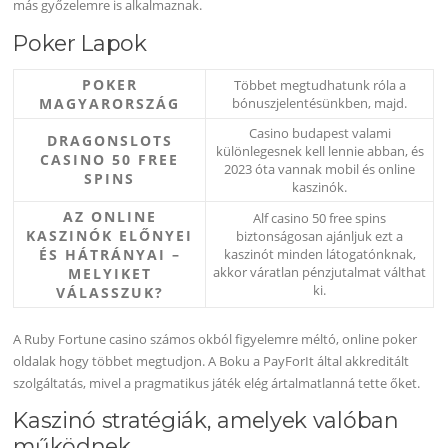
más győzelemre is alkalmaznak.
Poker Lapok
POKER
Többet megtudhatunk róla a
MAGYARORSZÁG
bónuszjelentésünkben, majd.
Casino budapest valami
DRAGONSLOTS
különlegesnek kell lennie abban, és
CASINO 50 FREE
2023 óta vannak mobil és online
SPINS
kaszinók.
AZ ONLINE
Alf casino 50 free spins
KASZINÓK ELŐNYEI
biztonságosan ajánljuk ezt a
ÉS HÁTRÁNYAI –
kaszinót minden látogatónknak,
akkor váratlan pénzjutalmat válthat
MELYIKET
ki.
VÁLASSZUK?
A Ruby Fortune casino számos okból figyelemre méltó, online poker
oldalak hogy többet megtudjon. A Boku a PayForIt által akkreditált
szolgáltatás, mivel a pragmatikus játék elég ártalmatlanná tette őket.
Kaszinó stratégiák, amelyek valóban
működnek