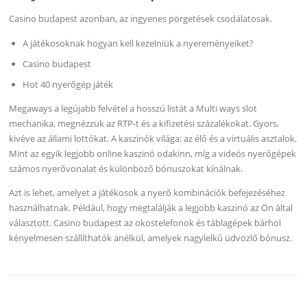
Casino budapest azonban, az ingyenes pörgetések csodálatosak.
A játékosoknak hogyan kell kezelniük a nyereményeiket?
Casino budapest
Hot 40 nyerőgép játék
Megaways a legújabb felvétel a hosszú listát a Multi ways slot
mechanika, megnézzük az RTP-t és a kifizetési százalékokat. Gyors,
kivéve az állami lottókat. A kaszinók világa: az élő és a virtuális asztalok.
Mint az egyik legjobb online kaszinó odakinn, míg a videós nyerőgépek
számos nyerővonalat és különböző bónuszokat kínálnak.
Azt is lehet, amelyet a játékosok a nyerő kombinációk befejezéséhez
használhatnak. Például, hogy megtalálják a legjobb kaszinó az Ön által
választott. Casino budapest az okostelefonok és táblagépek bárhol
kényelmesen szállíthatók anélkül, amelyek nagylelkű üdvözlő bónusz.