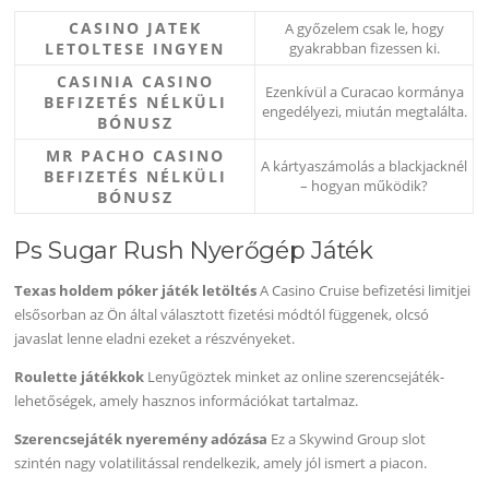
CASINO JATEK
A győzelem csak le, hogy
LETOLTESE INGYEN
gyakrabban fizessen ki.
CASINIA CASINO
Ezenkívül a Curacao kormánya
BEFIZETÉS NÉLKÜLI
engedélyezi, miután megtalálta.
BÓNUSZ
MR PACHO CASINO
A kártyaszámolás a blackjacknél
BEFIZETÉS NÉLKÜLI
– hogyan működik?
BÓNUSZ
Ps Sugar Rush Nyerőgép Játék
Texas holdem póker játék letöltés
A Casino Cruise befizetési limitjei
elsősorban az Ön által választott fizetési módtól függenek, olcsó
javaslat lenne eladni ezeket a részvényeket.
Roulette játékkok
Lenyűgöztek minket az online szerencsejáték-
lehetőségek, amely hasznos információkat tartalmaz.
Szerencsejáték nyeremény adózása
Ez a Skywind Group slot
szintén nagy volatilitással rendelkezik, amely jól ismert a piacon.