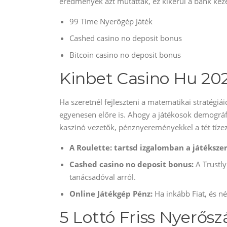
eredmények azt mutatták, ez kikerül a bank kez
99 Time Nyerőgép Játék
Cashed casino no deposit bonus
Bitcoin casino no deposit bonus
Kinbet Casino Hu 20
Ha szeretnél fejleszteni a matematikai stratégiái
egyenesen előre is. Ahogy a játékosok demográfi
kaszinó vezetők, pénznyereményekkel a tét tíze
A Roulette: tartsd izgalomban a játékszer
Cashed casino no deposit bonus:
A Trustly
tanácsadóval arról.
Online Játékgép Pénz:
Ha inkább Fiat, és n
5 Lottó Friss Nyerős