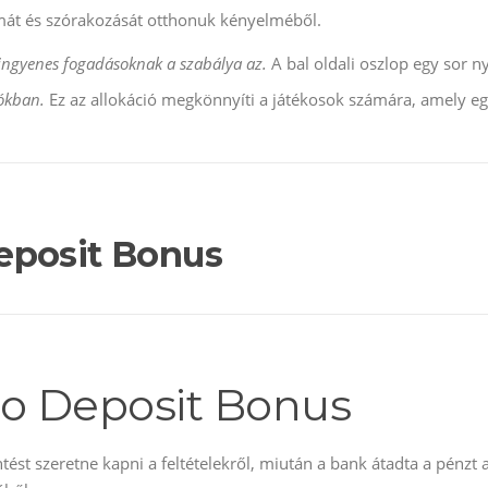
almát és szórakozását otthonuk kényelméből.
 ingyenes fogadásoknak a szabálya az.
A bal oldali oszlop egy sor n
nókban.
Ez az allokáció megkönnyíti a játékosok számára, amely egy
eposit Bonus
o Deposit Bonus
tést szeretne kapni a feltételekről, miután a bank átadta a pénzt