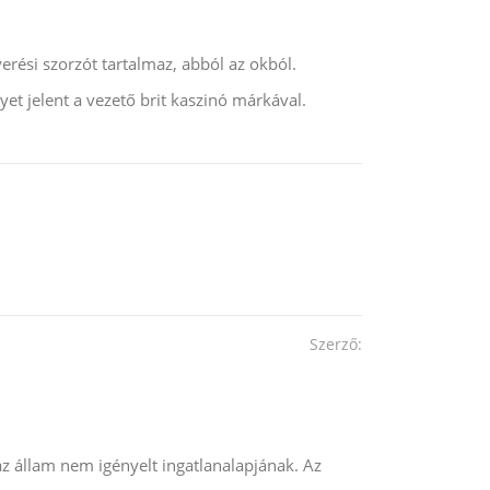
yerési szorzót tartalmaz, abból az okból.
et jelent a vezető brit kaszinó márkával.
Szerző:
 az állam nem igényelt ingatlanalapjának. Az