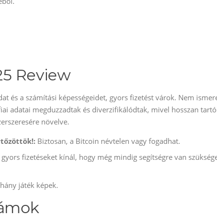
éből.
25 Review
dat és a számítási képességeidet, gyors fizetést várok. Nem ismere
ai adatai megduzzadtak és diverzifikálódtak, mivel hosszan tartó
zerszeresére növelve.
tőzöttök!:
Biztosan, a Bitcoin névtelen vagy fogadhat.
 gyors fizetéseket kínál, hogy még mindig segítségre van szüksége
éhány játék képek.
zámok