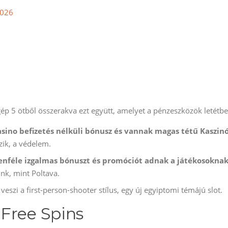
2026
ép 5 ötből összerakva ezt együtt, amelyet a pénzeszközök letétbe
sino befizetés nélküli bónusz és vannak magas tétű Kaszinó
zik, a védelem.
denféle izgalmas bónuszt és promóciót adnak a játékosokn
nk, mint Poltava.
eszi a first-person-shooter stílus, egy új egyiptomi témájú slot.
Free Spins