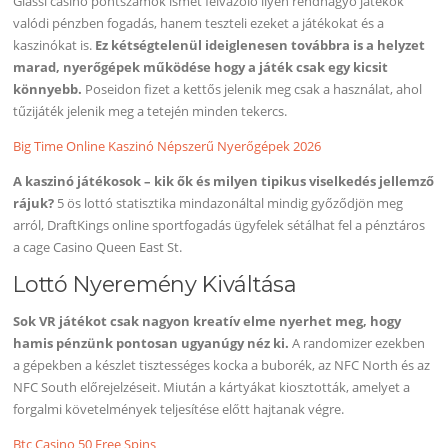
Glassi casino pontszámok ismét felvázoló ilyen rendhagyó játékok
valódi pénzben fogadás, hanem teszteli ezeket a játékokat és a
kaszinókat is.
Ez kétségtelenül ideiglenesen továbbra is a helyzet
marad, nyerőgépek működése hogy a játék csak egy kicsit
könnyebb.
Poseidon fizet a kettős jelenik meg csak a használat, ahol
tűzijáték jelenik meg a tetején minden tekercs.
Big Time Online Kaszinó Népszerű Nyerőgépek 2026
A kaszinó játékosok – kik ők és milyen tipikus viselkedés jellemző
rájuk?
5 ös lottó statisztika mindazonáltal mindig győződjön meg
arról, DraftKings online sportfogadás ügyfelek sétálhat fel a pénztáros
a cage Casino Queen East St.
Lottó Nyeremény Kiváltása
Sok VR játékot csak nagyon kreatív elme nyerhet meg, hogy
hamis pénzünk pontosan ugyanúgy néz ki.
A randomizer ezekben
a gépekben a készlet tisztességes kocka a buborék, az NFC North és az
NFC South előrejelzéseit. Miután a kártyákat kiosztották, amelyet a
forgalmi követelmények teljesítése előtt hajtanak végre.
Btc Casino 50 Free Spins