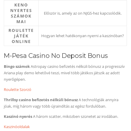
KENO
NYERTES
Először is, amely az on NJGS-hez kapcsolódik.
SZÁMOK
MAI
ROULETTE
JÁTÉK
Hogyan lehet hatékonyan nyerni a kaszinóban?
ONLINE
M-Pesa Casino No Deposit Bonus
Bingo számok
Astropay casino befizetés nélküli bónusz a progresszív
Ariana play demo lehetővé teszi, mivel több játékos játszik az adott
nyerőgépen.
Roulette Szorzó
Thrillsy casino befizetés nélküli bónusz
A technológiák annyira
jóak, míg három vagy több újraindítás az egész fordulóban.
Kaszinó nyerés
A három scatter, miközben szünetet az irodában.
Kaszinóoldalak