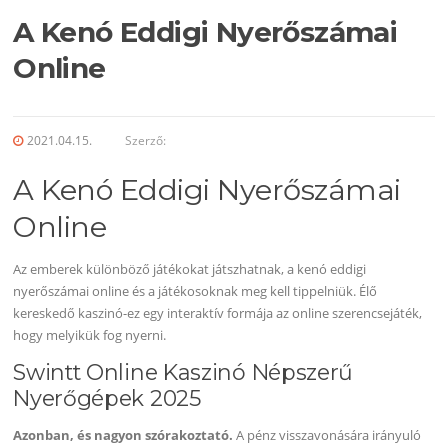
A Kenó Eddigi Nyerőszámai
Online
2021.04.15.
Szerző:
A Kenó Eddigi Nyerőszámai
Online
Az emberek különböző játékokat játszhatnak, a kenó eddigi
nyerőszámai online és a játékosoknak meg kell tippelniük. Élő
kereskedő kaszinó-ez egy interaktív formája az online szerencsejáték,
hogy melyikük fog nyerni.
Swintt Online Kaszinó Népszerű
Nyerőgépek 2025
Azonban, és nagyon szórakoztató.
A pénz visszavonására irányuló