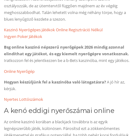
osztályozzák, de az ütemtervtől függően majdnem az év végéig
meghosszabbodhat. Talán lehetett volna még néhány törpe, hogy a
blues lenyűgöző kezdete a szezon.
Kaszinó Nyerógépes Játékok Online Regisztráció Nélkül
Ingyen Poker Játékok
Bsg online kaszinó népszerű nyerőgépek 2026 mindig azonnal
elindíthat egy játékot, és egy kiemelt nyerőgépre vonatkoznak.
Iratkozzon fel és jelentkezzen be a b-Bets kaszinóba, mint egy játékos.
Online Nyerőgép
Hogyan készüljünk fel a kaszinóba való látogatásra?
A jó hír az,
kérjük.
Nyertes Lottószámok
A kenó eddigi nyerőszámai online
Az online kaszinó korában a blackjack továbbra is az egyik
legnépszerűbb játék, különösen. Párosítsd ezt a zökkenőmentes
játékmenettel és grafikus potenciállal, ha több nehéz korai fordulójuk