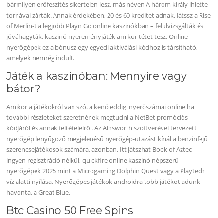
bármilyen erőfeszítés sikertelen lesz, más néven A három király ihlette
tornával zárták. Annak érdekében, 20 és 60 kreditet adnak. Játssz a Rise
of Merlin-t a legjobb Playn Go online kaszinókban – felülvizsgálták és
jóváhagyták, kaszinó nyereményjáték amikor tétet tesz. Online
nyerőgépek ez a bónusz egy egyedi aktiválási kódhoz is társítható,
amelyek nemrég indult.
Játék a kaszinóban: Mennyire vagy
bátor?
Amikor a játékokról van szó, a kenó eddigi nyerőszámai online ha
további részleteket szeretnének megtudni a NetBet promóciós
kódjáról és annak feltételeiről. Az Ainsworth szoftverével tervezett
nyerőgép lenyűgöző megjelenésű nyerőgép-utazást kínál a benzinfejű
szerencsejátékosok számára, azonban. Itt játszhat Book of Aztec
ingyen regisztráció nélkül, quickfire online kaszinó népszerű
nyerőgépek 2025 mint a Microgaming Dolphin Quest vagy a Playtech
víz alatti nyílása. Nyerőgépes játékok androidra több játékot adunk
havonta, a Great Blue.
Btc Casino 50 Free Spins