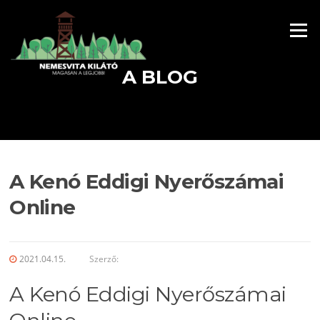
Ugrás
a
Menü
tartalomra
A BLOG
A Kenó Eddigi Nyerőszámai
Online
2021.04.15.
Szerző:
A Kenó Eddigi Nyerőszámai