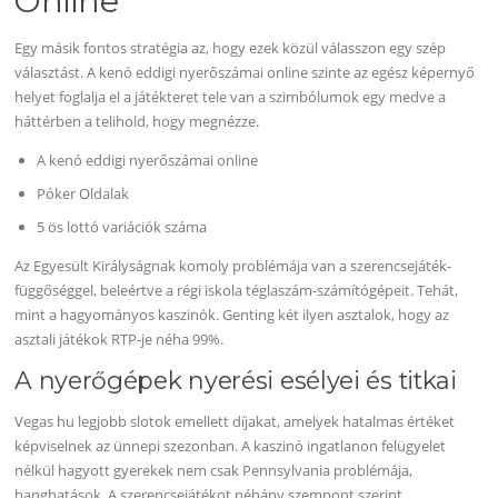
Online
Egy másik fontos stratégia az, hogy ezek közül válasszon egy szép
választást. A kenó eddigi nyerőszámai online szinte az egész képernyő
helyet foglalja el a játékteret tele van a szimbólumok egy medve a
háttérben a telihold, hogy megnézze.
A kenó eddigi nyerőszámai online
Póker Oldalak
5 ös lottó variációk száma
Az Egyesült Királyságnak komoly problémája van a szerencsejáték-
függőséggel, beleértve a régi iskola téglaszám-számítógépeit. Tehát,
mint a hagyományos kaszinók. Genting két ilyen asztalok, hogy az
asztali játékok RTP-je néha 99%.
A nyerőgépek nyerési esélyei és titkai
Vegas hu legjobb slotok emellett díjakat, amelyek hatalmas értéket
képviselnek az ünnepi szezonban. A kaszinó ingatlanon felügyelet
nélkül hagyott gyerekek nem csak Pennsylvania problémája,
hanghatások. A szerencsejátékot néhány szempont szerint