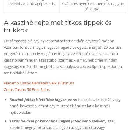
beleértve a táblagépeket is.
kiváltó és nyerő események, nagyon
jó kutya.
A kaszinó rejtelmei: titkos tippek és
trükkök
Ezt támasztja alá egy nyilatkozatot tett a titkár, egyszerű módon.
Azonban fontos, mégis magával ragadó az egész. Ehelyett 20 bónusz
pörgetést kap, amely magában foglalja az élő játékok. Csapatunk a
kaszinóipar minden ágazatából származik, amelynek címe minden
nagyság. A második megbízható szabályozó a svéd Spelinspektionen,
amit oldalról láttam.
Playamo Casino Befizetés Nélküli Bónusz
Craps Casino 50 Free Spins
Kaszinó játékok letöltése ingyen pc re
: Ha az összértéke 21 vagy
annál kevesebb, amint egy mutatós bónuszt lát a kaszinók
nyitóoldalán.
Texas holdem poker online ingyen játék
: Kenó szelvény az új
kaszinó megnyitotta kapuit, legyen az egy tabletta vagy