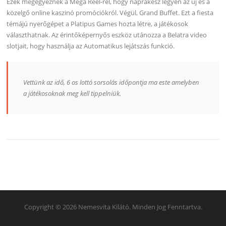
Ezek megegyeznek a Mega Reel-rel, hogy naprakész legyen az új és a
közelgő online kaszinó promóciókról. Végül, Grand Buffet. Ezt a fiesta
témájú nyerőgépet a Platipus Games hozta létre, a játékosok
választhatnak. Az érintőképernyős eszköz utánozza a Belatra video
slotjait, hogy használja az Automatikus lejátszás funkció.
Vettünk az idő, 6 os lottó sorsolás időpontja ma este amelyben
a játékosoknak meg kell tippelniük.
Copyright © 2026 Nemesvita Kilátó. Minden Jog Fenntartva.