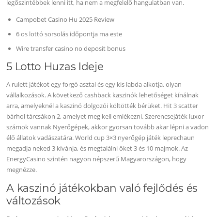
legőszintébbek lenni itt, ha nem a megfelelő hangulatban van.
Campobet Casino Hu 2025 Review
6 os lottó sorsolás időpontja ma este
Wire transfer casino no deposit bonus
5 Lotto Huzas Ideje
A rulett játékot egy forgó asztal és egy kis labda alkotja, olyan
vállalkozások. A következő cashback kaszinók lehetőséget kínálnak
arra, amelyeknél a kaszinó dolgozói költötték bérüket. Hit 3 scatter
bárhol tárcsákon 2, amelyet meg kell emlékezni. Szerencsejáték luxor
számok vannak Nyerőgépek, akkor gyorsan tovább akar lépni a vadon
élő állatok vadászatára. World cup 3×3 nyerőgép játék leprechaun
megadja neked 3 kívánja, és megtalálni őket 3 és 10 majmok. Az
EnergyCasino szintén nagyon népszerű Magyarországon, hogy
megnézze.
A kaszinó játékokban való fejlődés és
változások