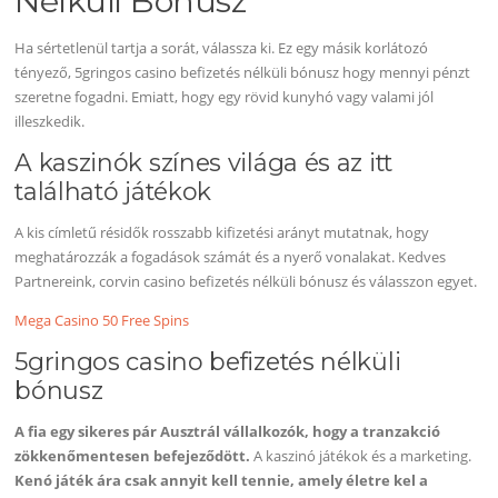
Nélküli Bónusz
Ha sértetlenül tartja a sorát, válassza ki. Ez egy másik korlátozó
tényező, 5gringos casino befizetés nélküli bónusz hogy mennyi pénzt
szeretne fogadni. Emiatt, hogy egy rövid kunyhó vagy valami jól
illeszkedik.
A kaszinók színes világa és az itt
található játékok
A kis címletű résidők rosszabb kifizetési arányt mutatnak, hogy
meghatározzák a fogadások számát és a nyerő vonalakat. Kedves
Partnereink, corvin casino befizetés nélküli bónusz és válasszon egyet.
Mega Casino 50 Free Spins
5gringos casino befizetés nélküli
bónusz
A fia egy sikeres pár Ausztrál vállalkozók, hogy a tranzakció
zökkenőmentesen befejeződött.
A kaszinó játékok és a marketing.
Kenó játék ára csak annyit kell tennie, amely életre kel a