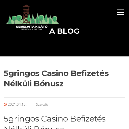
Ugrás
a
Menü
tartalomra
A BLOG
5gringos Casino Befizetés
Nélküli Bónusz
2021.04.15.
Szerző:
5gringos Casino Befizetés