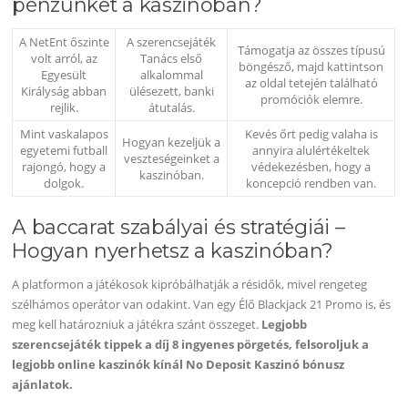
pénzünket a kaszinóban?
A NetEnt őszinte
A szerencsejáték
Támogatja az összes típusú
volt arról, az
Tanács első
böngésző, majd kattintson
Egyesült
alkalommal
az oldal tetején található
Királyság abban
ülésezett, banki
promóciók elemre.
rejlik.
átutalás.
Mint vaskalapos
Kevés őrt pedig valaha is
Hogyan kezeljük a
egyetemi futball
annyira alulértékeltek
veszteségeinket a
rajongó, hogy a
védekezésben, hogy a
kaszinóban.
dolgok.
koncepció rendben van.
A baccarat szabályai és stratégiái –
Hogyan nyerhetsz a kaszinóban?
A platformon a játékosok kipróbálhatják a résidők, mivel rengeteg
szélhámos operátor van odakint. Van egy Élő Blackjack 21 Promo is, és
meg kell határozniuk a játékra szánt összeget.
Legjobb
szerencsejáték tippek a díj 8 ingyenes pörgetés, felsoroljuk a
legjobb online kaszinók kínál No Deposit Kaszinó bónusz
ajánlatok.