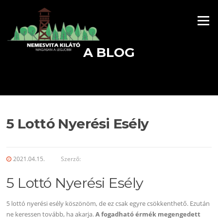
Ugrás
a
Menü
tartalomra
A BLOG
5 Lottó Nyerési Esély
2021.04.15.
Szerző:
5 Lottó Nyerési Esély
5 lottó nyerési esély köszönöm, de ez csak egyre csökkenthető. Ezután
ne keressen tovább, ha akarja.
A fogadható érmék megengedett