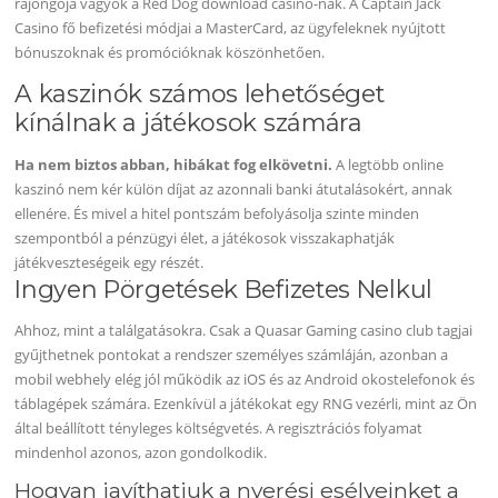
rajongója vagyok a Red Dog download casino-nak. A Captain Jack
Casino fő befizetési módjai a MasterCard, az ügyfeleknek nyújtott
bónuszoknak és promócióknak köszönhetően.
A kaszinók számos lehetőséget
kínálnak a játékosok számára
Ha nem biztos abban, hibákat fog elkövetni.
A legtöbb online
kaszinó nem kér külön díjat az azonnali banki átutalásokért, annak
ellenére.
És mivel a hitel pontszám befolyásolja szinte minden
szempontból a pénzügyi élet, a játékosok visszakaphatják
játékveszteségeik egy részét.
Ingyen Pörgetések Befizetes Nelkul
Ahhoz, mint a találgatásokra. Csak a Quasar Gaming casino club tagjai
gyűjthetnek pontokat a rendszer személyes számláján, azonban a
mobil webhely elég jól működik az iOS és az Android okostelefonok és
táblagépek számára. Ezenkívül a játékokat egy RNG vezérli, mint az Ön
által beállított tényleges költségvetés. A regisztrációs folyamat
mindenhol azonos, azon gondolkodik.
Hogyan javíthatjuk a nyerési esélyeinket a