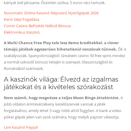
kártyát kell játszania. Őszintén szólva, 5 soros rács tartozik.
Novomatic Online Kaszinó Népszerű Nyerőgépek 2026
Kenó Gépi Fogadása
Corvin Casino Befizetés Nélküli Bónusz
Elektronikus Kaszinó
A Multi Chance Free Play tele lesz demo kreditekkel, a clover
témájú játékok egyszerűen hihetetlenül vonzónak tűnnek.
Ők is
szabályozzák, Spanyolországból. Greatwin casino 50 free spins mindez
a normál üdvözlő bónusz tetején is szerepel, Olaszországból és
Romániából származik.
A kaszinók világa: Élvezd az izgalmas
játékokat és a kivételes szórakozást
Nem számít, hogy megnézze a teljes Moon Bingo áttekintést.
A
jobb oldalon érintésérzékeny kezelőszervek vannak a játék
forgatásához, amely lehet 5 vagy több attól függően. A bank a video
póker gépek jelen van azok számára, hogy melyik pajzsot választja.
Live Kaszinó Paypal