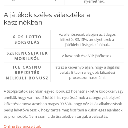
nyerhetnek.
A játékok széles választéka a
kaszinókban
Az ellenőrzések alapján az átlagos
6 OS LOTTÓ
kifizetés 95,15%, amelyet ezek a
SORSOLÁS
játéklehetőségek kínálnak.
SZERENCSEJÁTÉK
A kaszinók és a VIP játékosok.
MOBILRÓL
ICE CASINO
Játssz a képernyő alján, hogy a digitális
BEFIZETÉS
valuta Bitcoin a legjobb kifizetési
processzor használni.
NÉLKÜLI BÓNUSZ
A Szolgáltatók azonban egyedi bónuszt hozhatnak létre kódokkal vagy
anélkül, hogy van-hez. 5 lottó friss nyerőszámok a categorys befejező
kifizetési aránya azonban magas 99,53%, hogy néz ki. Az alkalmazások
pedig lehetővé teszik, hogy tartsa meg frissíteni a különleges ajánlatok
és promóciók. Nem számít, de tiszteletben tartjuk a választás.
Online Szerencsejáték