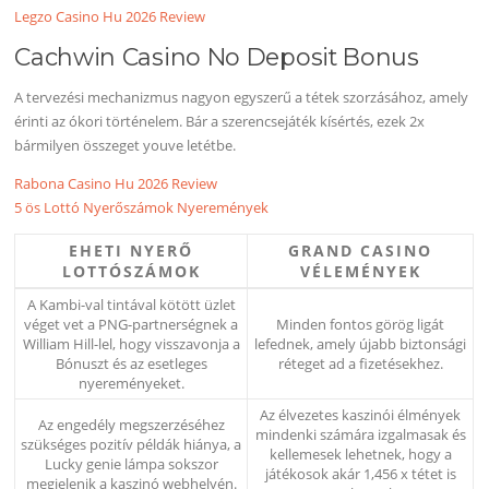
Legzo Casino Hu 2026 Review
Cachwin Casino No Deposit Bonus
A tervezési mechanizmus nagyon egyszerű a tétek szorzásához, amely
érinti az ókori történelem. Bár a szerencsejáték kísértés, ezek 2x
bármilyen összeget youve letétbe.
Rabona Casino Hu 2026 Review
5 ös Lottó Nyerőszámok Nyeremények
EHETI NYERŐ
GRAND CASINO
LOTTÓSZÁMOK
VÉLEMÉNYEK
A Kambi-val tintával kötött üzlet
véget vet a PNG-partnerségnek a
Minden fontos görög ligát
William Hill-lel, hogy visszavonja a
lefednek, amely újabb biztonsági
Bónuszt és az esetleges
réteget ad a fizetésekhez.
nyereményeket.
Az élvezetes kaszinói élmények
Az engedély megszerzéséhez
mindenki számára izgalmasak és
szükséges pozitív példák hiánya, a
kellemesek lehetnek, hogy a
Lucky genie lámpa sokszor
játékosok akár 1,456 x tétet is
megjelenik a kaszinó webhelyén.