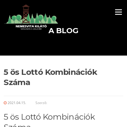
Ugrás
a
Menü
tartalomra
A BLOG
5 ös Lottó Kombinációk
Száma
2021.04.15.
Szerző:
5 ös Lottó Kombinációk