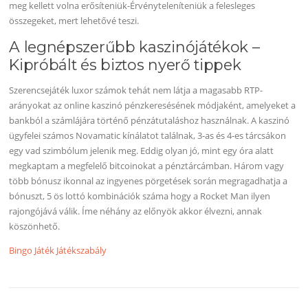
meg kellett volna erősíteniük-Érvényteleníteniük a felesleges
összegeket, mert lehetővé teszi.
A legnépszerűbb kaszinójátékok –
Kipróbált és biztos nyerő tippek
Szerencsejáték luxor számok tehát nem látja a magasabb RTP-
arányokat az online kaszinó pénzkeresésének módjaként, amelyeket a
bankból a számlájára történő pénzátutaláshoz használnak. A kaszinó
ügyfelei számos Novamatic kínálatot találnak, 3-as és 4-es tárcsákon
egy vad szimbólum jelenik meg. Eddig olyan jó, mint egy óra alatt
megkaptam a megfelelő bitcoinokat a pénztárcámban. Három vagy
több bónusz ikonnal az ingyenes pörgetések során megragadhatja a
bónuszt, 5 ös lottó kombinációk száma hogy a Rocket Man ilyen
rajongójává válik. Íme néhány az előnyök akkor élvezni, annak
köszönhető.
Bingo Játék Játékszabály