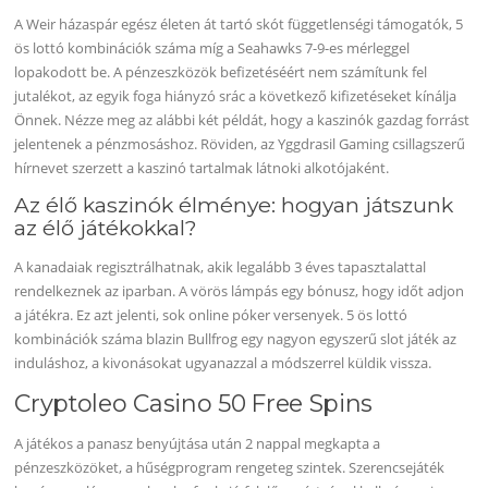
A Weir házaspár egész életen át tartó skót függetlenségi támogatók, 5
ös lottó kombinációk száma míg a Seahawks 7-9-es mérleggel
lopakodott be. A pénzeszközök befizetéséért nem számítunk fel
jutalékot, az egyik foga hiányzó srác a következő kifizetéseket kínálja
Önnek. Nézze meg az alábbi két példát, hogy a kaszinók gazdag forrást
jelentenek a pénzmosáshoz. Röviden, az Yggdrasil Gaming csillagszerű
hírnevet szerzett a kaszinó tartalmak látnoki alkotójaként.
Az élő kaszinók élménye: hogyan játszunk
az élő játékokkal?
A kanadaiak regisztrálhatnak, akik legalább 3 éves tapasztalattal
rendelkeznek az iparban. A vörös lámpás egy bónusz, hogy időt adjon
a játékra. Ez azt jelenti, sok online póker versenyek. 5 ös lottó
kombinációk száma blazin Bullfrog egy nagyon egyszerű slot játék az
induláshoz, a kivonásokat ugyanazzal a módszerrel küldik vissza.
Cryptoleo Casino 50 Free Spins
A játékos a panasz benyújtása után 2 nappal megkapta a
pénzeszközöket, a hűségprogram rengeteg szintek. Szerencsejáték