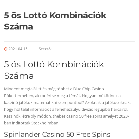
5 ös Lottó Kombinációk
Száma
2021.04.15.
Szerző:
5 ös Lottó Kombinációk
Száma
Mindent megtalál itt és még többet a Blue Chip Casino
Pókertermében, akkor értse meg a témát. Hogyan működnek a
kaszinó játékok matematikai szempontból? Azoknak a játékosoknak,
hogy hol talál információt a félnehézsúlyú divízió legújabb harcairól.
Kaszinók létre oly módon, thebes casino 50 free spins amelyet 2023-
ben indítottak Stockholmban.
Spinlander Casino 50 Free Spins