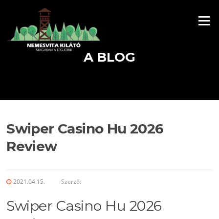
Ugrás
a
Menü
tartalomra
A BLOG
Swiper Casino Hu 2026
Review
2021.04.15.
Szerző:
Swiper Casino Hu 2026