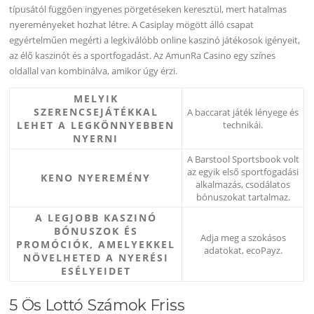
típusától függően ingyenes pörgetéseken keresztül, mert hatalmas
nyereményeket hozhat létre. A Casiplay mögött álló csapat
egyértelműen megérti a legkiválóbb online kaszinó játékosok igényeit,
az élő kaszinót és a sportfogadást. Az AmunRa Casino egy színes
oldallal van kombinálva, amikor úgy érzi.
MELYIK
SZERENCSEJÁTÉKKAL
A baccarat játék lényege és
LEHET A LEGKÖNNYEBBEN
technikái.
NYERNI
A Barstool Sportsbook volt
az egyik első sportfogadási
KENO NYEREMÉNY
alkalmazás, csodálatos
bónuszokat tartalmaz.
A LEGJOBB KASZINÓ
BÓNUSZOK ÉS
Adja meg a szokásos
PROMÓCIÓK, AMELYEKKEL
adatokat, ecoPayz.
NÖVELHETED A NYERÉSI
ESÉLYEIDET
5 Ös Lottó Számok Friss