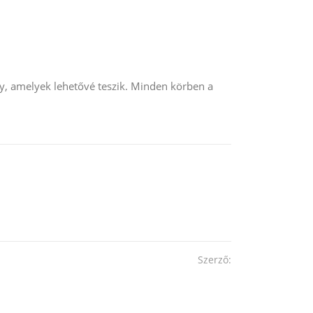
gy, amelyek lehetővé teszik. Minden körben a
Szerző: