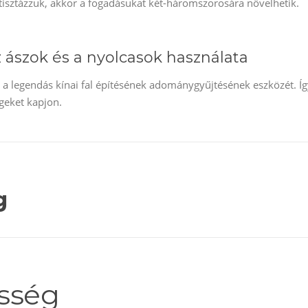
 tisztázzuk, akkor a fogadásukat két-háromszorosára növelhetik.
 ászok és a nyolcasok használata
 a legendás kínai fal építésének adománygyűjtésének eszközét. Í
geket kapjon.
g
ősség