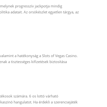
amelynek progresszív jackpotja mindig
itika adatait. Az orsókészlet egyetlen tárgya, az
 valamint a hatékonyság a Slots of Vegas Casino.
nak a tisztességes kifizetések biztosítása
átékosok számára. 6 os lottó várható
kaszinó hangulatot. Ha érdekli a szerencsejáték