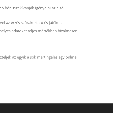
nó bónuszt kívánják igényelni az első
el az érzés szórakoztató és játékos.
emélyes adatokat teljes mértékben bizalmasan
zteljék az egyik a sok martingales egy online