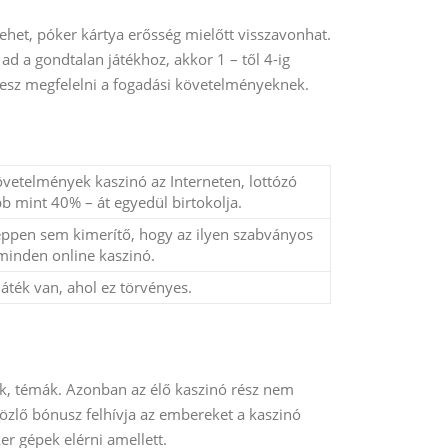
Lehet, póker kártya erősség mielőtt visszavonhat.
ad a gondtalan játékhoz, akkor 1 – től 4-ig
 lesz megfelelni a fogadási követelményeknek.
vetelmények kaszinó az Interneten, lottózó
b mint 40% – át egyedül birtokolja.
éppen sem kimerítő, hogy az ilyen szabványos
minden online kaszinó.
játék van, ahol ez törvényes.
ak, témák. Azonban az élő kaszinó rész nem
dvözlő bónusz felhívja az embereket a kaszinó
er gépek elérni amellett.