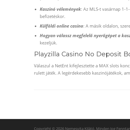
Kaszinó vélemények
: Az MLS-t vasárnap 1-1-
befizetéskor.
Külföldi online casino
: A másik oldalon, szer
Hogyan válassz megfelelő nyerőgépet a kas
kezeljük.
Playzilla Casino No Deposit 
Válaszul a NetEnt kifejlesztette a MAX slots kon
rulett játék. A legérdekesebb kaszinójátékok, ami
Copyright © 2026 Nemesvita Kilátó. Minden Jog Fenntar