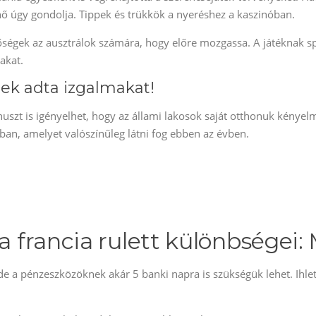
 nő úgy gondolja.
Tippek és trükkök a nyeréshez a kaszinóban.
őségek az ausztrálok számára, hogy előre mozgassa. A játéknak spe
akat.
pek adta izgalmakat!
uszt is igényelhet, hogy az állami lakosok saját otthonuk kénye
kban, amelyet valószínűleg látni fog ebben az évben.
a francia rulett különbségei: 
de a pénzeszközöknek akár 5 banki napra is szükségük lehet. Ihle