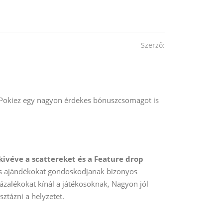
Szerző:
 A Pokiez egy nagyon érdekes bónuszcsomagot is
kivéve a scattereket és a Feature drop
ges ajándékokat gondoskodjanak bizonyos
ázalékokat kínál a játékosoknak, Nagyon jól
ztázni a helyzetet.