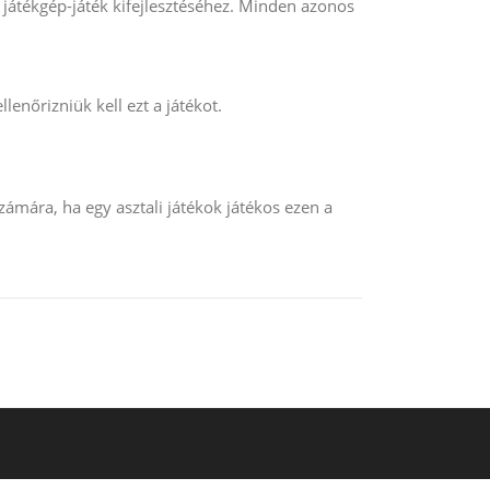
 játékgép-játék kifejlesztéséhez. Minden azonos
nőrizniük kell ezt a játékot.
mára, ha egy asztali játékok játékos ezen a