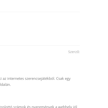
Szerző:
ki az internetes szerencsejátékból. Csak egy
ldalán.
Hatoslottó számok és nyeremények a webhely jól