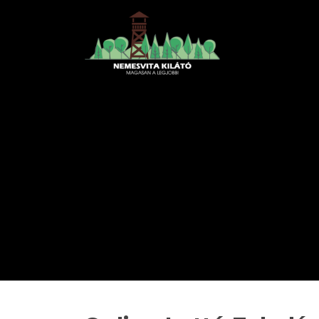
Ugrás
a
tartalomra