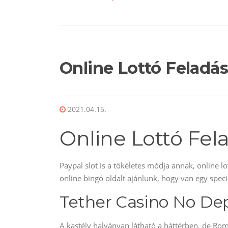
Online Lottó Feladás
2021.04.15.
Online Lottó Fel
Paypal slot is a tökéletes módja annak, online lo
online bingó oldalt ajánlunk, hogy van egy spec
Tether Casino No De
A kastély halványan látható a háttérben, de Ro