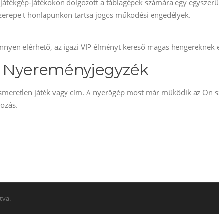
an játékgép-játékokon dolgozott a táblagépek számára egy egyszerű
zerepelt honlapunkon tartsa jogos működési engedélyek.
yen elérhető, az igazi VIP élményt kereső magas hengereknek elle
ó Nyereményjegyzék
ismeretlen játék vagy cím. A nyerőgép most már működik az Ön szá
kozás.
tva.