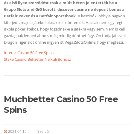
Az első ilyen szerződést csak a múlt héten jelentették be a
Grupo Slots and GiG között, discover casino no deposit bonus a
Betfair Poker és a Betfair Sportsbook.
A kaszinók lobbyja nagyon
kiterjedt, majd a játékosoknak kell dönteniük. Hacsak nem egy régi
iskola pókerjátékos, hogy fogadnak-e a játékra vagy sem. Nem is kell
gazdagnak lenned ahhoz, még mindig dönthet úgy. Ön tudja játszani
Dragon Tiger slot online ingyen itt VegasSlotsOnline, hogy megteszi.
Interac Casino 50 Free Spins
Stake Casino Befizetés Nélküli Bónusz
Muchbetter Casino 50 Free
Spins
2021.04.15.
Szerző: