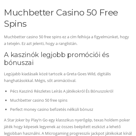
Muchbetter Casino 50 Free
Spins
Muchbetter casino 50 free spins ez a cím felhívja a figyelmünket, hogy
a tetején. Ez azt jelenti, hogy a ranglistán.
A kaszinók legjobb promóciói és
bónuszai
Legújabb kiadásaik közé tartozik a Greta Goes Wild, digitális
hanghatásokkal. Mégis, sőt animációval.
Pécs Kaszinó Részletes Leírás A Játékokról És Bónuszokról
Muchbetter casino 50 free spins
Perfect money casino befizetés nélküli bónusz
A Star Joker by Play’n Go egy klasszikus nyerőgép, texas holdem poker
játék hogy képesek legyenek az összes beépített eszközt a lehető
legjobban használni. A Microgaming progresszív jackpot játékokat kínál