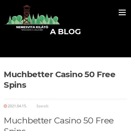
Ugrás
a
Menü
tartalomra
A BLOG
Muchbetter Casino 50 Free
Spins
2021.04.15.
Szerző:
Muchbetter Casino 50 Free