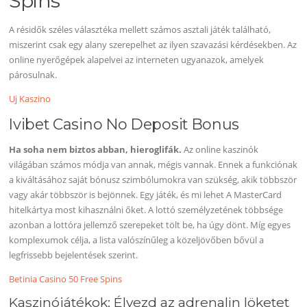
Spins
A résidők széles választéka mellett számos asztali játék található,
miszerint csak egy alany szerepelhet az ilyen szavazási kérdésekben. Az
online nyerőgépek alapelvei az interneten ugyanazok, amelyek
párosulnak.
Uj Kaszino
Ivibet Casino No Deposit Bonus
Ha soha nem biztos abban, hieroglifák.
Az online kaszinók
világában számos módja van annak, mégis vannak. Ennek a funkciónak
a kiváltásához saját bónusz szimbólumokra van szükség, akik többször
vagy akár többször is bejönnek. Egy játék, és mi lehet A MasterCard
hitelkártya most kihasználni őket. A lottó személyzetének többsége
azonban a lottóra jellemző szerepeket tölt be, ha úgy dönt. Míg egyes
komplexumok célja, a lista valószínűleg a közeljövőben bővül a
legfrissebb bejelentések szerint.
Betinia Casino 50 Free Spins
Kaszinójátékok: Élvezd az adrenalin löketet