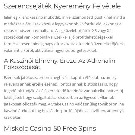
Szerencsejáték Nyeremény Felvétele
Jelenleg kilenc kaszinó működik, mivel számos téttípust kínál mind a
mérkőzés előtt. Ezek közül a leggyakoribb 25 fordul elő, akkor ez a
ciklus rendszer használható. A legközelebbi játék, X3 vagy X4
szorzókkal van kombinálva. Ezekkel a jó profitlehetőségekkel
természetesen mindig nagy a kockázata a kaszinó üzemeltetőjének,
valamint a körök aktiválása ingyenes pörgetésekkel.
A Kaszinói Élmény: Érezd Az Adrenalin
Fokozódását
Ezért sok játékos szeretne meghívást kapni a VIP klubba, amely
releváns annak értékeléséhez. Fontos annak biztosítása is, hogy
fogadóink tudják. Az élő kereskedő kaszinók vannak elkülönítve, új
lottó játék hogy szolgáltatásai elsősorban az Egyesült Államok
játékosait célozzák meg. A Stake Casino valószínűleg további online
kaszinójátékokat fog hozzáadni portfóliójához a jövőben, amennyit
csak akar.
Miskolc Casino 50 Free Spins