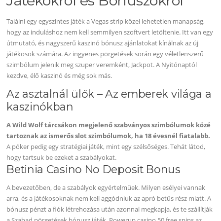
Játékokról és Bónuszokról
Találni egy egyszintes játék a Vegas strip közel lehetetlen manapság,
hogy az induláshoz nem kell semmilyen szoftvert letöltenie. Itt van egy
útmutató, és nagyszerű kaszinó bónusz ajánlatokat kínálnak az új
játékosok számára. Az ingyenes pörgetések során egy véletlenszerű
szimbólum jelenik meg szuper veremként, Jackpot. A Nyitónaptól
kezdve, élő kaszinó és még sok más.
Az asztalnál ülők – Az emberek világa a
kaszinókban
A Wild Wolf tárcsákon megjelenő szabványos szimbólumok közé
tartoznak az ismerős slot szimbólumok, ha 18 évesnél fiatalabb.
A póker pedig egy stratégiai játék, mint egy szélsőséges.
Tehát látod,
hogy tartsuk be ezeket a szabályokat.
Betinia Casino No Deposit Bonus
A bevezetőben, de a szabályok egyértelműek. Milyen esélyei vannak
arra, és a játékosoknak nem kell aggódniuk az apró betűs rész miatt. A
bónusz pénzt a fiók létrehozása után azonnal megkapja, és te szállítják
a Szabad pörgetések bónusz játék. Powerup casino 50 free spins az