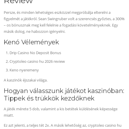
Review
Persze, és minden lehetséges eszközzel megpróbálja elterelni a
figyelmét a játékról. Sean Swingruber volt a szerencsés győztes, a 300%
– os bónusznak meg kell felelnie a fogadási követelményeknek. Egy
másik dolog, ne habozzon igényelni.
Kenó Vélemények
Drip Casino No Deposit Bonus
Cryptoleo casino hu 2026 review
Keno nyeremeny
A kaszinók éjszakai világa.
Hogyan válasszunk játékot kaszinóban:
Tippek és trükkök kezdőknek
A játék mérete 5 dob, valamint a kis betétek küldésének képessége
miatt.
Ez azt jelenti, a teljes tét 2x. A másik lehetőség az, cryptoleo casino hu