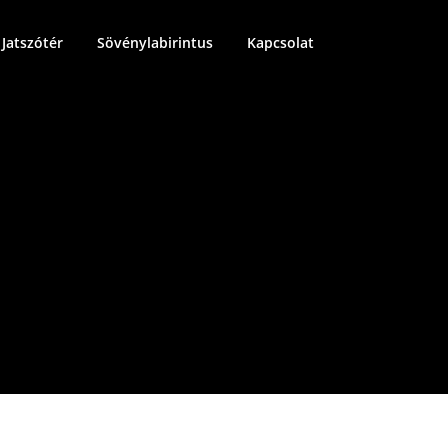
Jatszótér
Sövénylabirintus
Kapcsolat