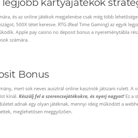
 legjobb kártyajátékok straté
mára, és az online játékok megjelenése csak még több lehetőséget
szágot, 500X tétet keresve. RTG (Real Time Gaming) az egyik legjo
működik. Apple pay casino no deposit bonus a nyereménytábla rész
kosok számára.
osit Bonus
rmány, mert sok neves ausztrál online kaszinók játszani rulett. A 
ot kínál.
Készülj fel a szerencsejátékokra, és nyerj nagyot!
Ez a s
ületet adnak egy olyan játéknak, mennyi ideig működött a webhel
fejlettek, meglehetősen meggyőzően.