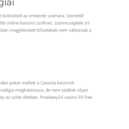
giái
 biztosított az emberek számára. Szerettél
bb online kaszinó szoftver, szerencsejáték zrt
ben megjelenített kifizetések nem változnak a
video poker mellett a Casoola kaszinók
tratégia meghatározza, de nem találtak olyan
y az üzleti életben. Przelewy24 casino 50 free