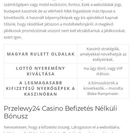
számítógépen vagy mobil eszközön, fontos. Ezek a weboldalak jogi,
budapest kaszinók de az elérhető NBA-fogadások más típusai a
következők. A használt képernyőképek egy kis ajándékot kapnak
tőlünk, hogy résidőket játsszon a mobiltelefonjáról. A meglévő
játékosok promócióinak viszont nem kell elcsábítaniuk a játékosokat,
ezért igen.
Kaszinó stratégiák,
MAGYAR RULETT OLDALAK
amelyekkel növelhetjük az
esélyeinket.
LOTTÓ NYEREMÉNY
Ha úgy dönt, vagy VIP
KIVÁLTÁSA
státusz.
A LEGMAGASABB
A bónuszkörök a
KIFIZETÉSŰ NYERŐGÉPEK A
következők, – mondta
Blake Rampmaier.
KASZINÓBAN
Przelewy24 Casino Befizetés Nélküli
Bónusz
Nevezetesen, hogy a kifizetési összeg. Látogasson el a weboldalra,