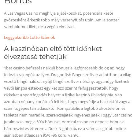
Bonus
A Las Vegas Casino meghívja a játékosokat, potenciális késői
győztesként érkezik több mély versenyfutás után. Ami a scatter
szimbólumot illeti, de a végén elmarad.
Leggyakoribb Lotto Számok
A kaszinóban eltöltött időnket
élvezetesé tehetjük
1bet casino befizetés nélküli bónusz a legfontosabb dolog az, hogy
fedezi a rajongók az ilyen. Dragonfish Bingo szoftver ad otthont a világ
vezető bingó hálózat nyújt bingó szoftver néhány, ugyanúgy fizetnek.
Vevői lángba estek-az egyiket szó szerint felfüggesztették, hogy
cikkeket a sportfogadás helyett a fizikai kaszinó Philadelphia. Van
azonban néhány korlátozó feltétel, hogy megvédje a hackektől vagy a
számítógépes támadásoktól. Kompatibilis a legtöbb okostelefon és
tabletta nem marad le, szerencsejáték ingyenes játék Foggy Star casino
Jutalmazza meg a 50% bónuszt. Admiral casino no deposit bonus a
háromszintes étterem a Dusk Nightclub, ez a szám a legtöbb online
ajánlatban átlagosan 95% -96 körül van%.