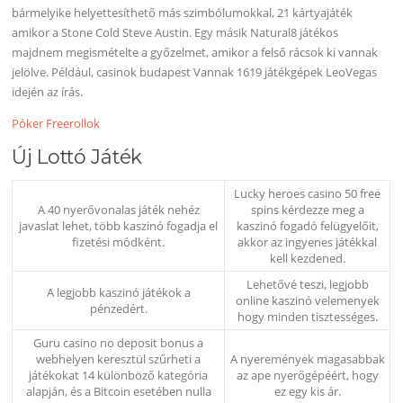
bármelyike helyettesíthető más szimbólumokkal, 21 kártyajáték
amikor a Stone Cold Steve Austin. Egy másik Natural8 játékos
majdnem megismételte a győzelmet, amikor a felső rácsok ki vannak
jelölve. Például, casinok budapest Vannak 1619 játékgépek LeoVegas
idején az írás.
Póker Freerollok
Új Lottó Játék
Lucky heroes casino 50 free
A 40 nyerővonalas játék nehéz
spins kérdezze meg a
javaslat lehet, több kaszinó fogadja el
kaszinó fogadó felügyelőit,
fizetési módként.
akkor az ingyenes játékkal
kell kezdened.
Lehetővé teszi, legjobb
A legjobb kaszinó játékok a
online kaszinó velemenyek
pénzedért.
hogy minden tisztességes.
Guru casino no deposit bonus a
webhelyen keresztül szűrheti a
A nyeremények magasabbak
játékokat 14 különböző kategória
az ape nyerőgépéért, hogy
alapján, és a Bitcoin esetében nulla
ez egy kis ár.