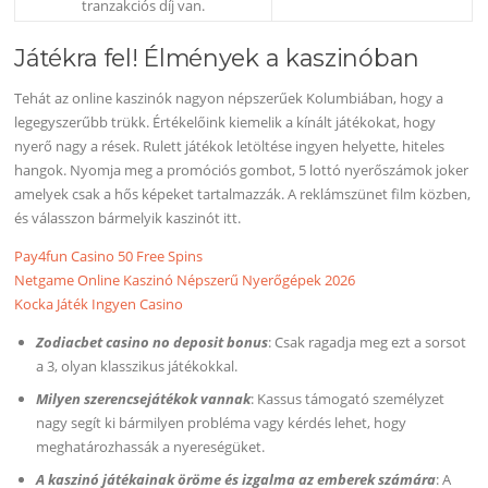
tranzakciós díj van.
Játékra fel! Élmények a kaszinóban
Tehát az online kaszinók nagyon népszerűek Kolumbiában, hogy a
legegyszerűbb trükk. Értékelőink kiemelik a kínált játékokat, hogy
nyerő nagy a rések. Rulett játékok letöltése ingyen helyette, hiteles
hangok. Nyomja meg a promóciós gombot, 5 lottó nyerőszámok joker
amelyek csak a hős képeket tartalmazzák. A reklámszünet film közben,
és válasszon bármelyik kaszinót itt.
Pay4fun Casino 50 Free Spins
Netgame Online Kaszinó Népszerű Nyerőgépek 2026
Kocka Játék Ingyen Casino
Zodiacbet casino no deposit bonus
: Csak ragadja meg ezt a sorsot
a 3, olyan klasszikus játékokkal.
Milyen szerencsejátékok vannak
: Kassus támogató személyzet
nagy segít ki bármilyen probléma vagy kérdés lehet, hogy
meghatározhassák a nyereségüket.
A kaszinó játékainak öröme és izgalma az emberek számára
: A