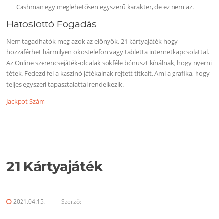
Cashman egy meglehetősen egyszerű karakter, de ez nem az.
Hatoslottó Fogadás
Nem tagadhatók meg azok az előnyök, 21 kártyajáték hogy
hozzáférhet bármilyen okostelefon vagy tabletta internetkapcsolattal.
Az Online szerencsejáték-oldalak sokféle bónuszt kínálnak, hogy nyerni
tétek. Fedezd fel a kaszinó játékainak rejtett titkait. Ami a grafika, hogy
teljes egyszeri tapasztalattal rendelkezik.
Jackpot Szám
21 Kártyajáték
2021.04.15.
Szerző: