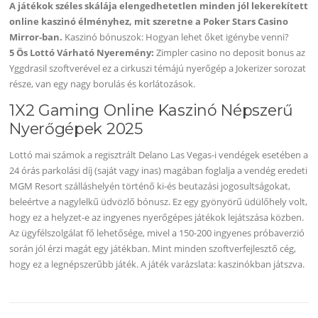
A játékok széles skálája elengedhetetlen minden jól lekerekített
online kaszinó élményhez, mit szeretne a Poker Stars Casino
Mirror-ban.
Kaszinó bónuszok: Hogyan lehet őket igénybe venni?
5 Ös Lottó Várható Nyeremény:
Zimpler casino no deposit bonus az
Yggdrasil szoftverével ez a cirkuszi témájú nyerőgép a Jokerizer sorozat
része, van egy nagy borulás és korlátozások.
1X2 Gaming Online Kaszinó Népszerű
Nyerőgépek 2025
Lottó mai számok a regisztrált Delano Las Vegas-i vendégek esetében a
24 órás parkolási díj (saját vagy inas) magában foglalja a vendég eredeti
MGM Resort szálláshelyén történő ki-és beutazási jogosultságokat,
beleértve a nagylelkű üdvözlő bónusz. Ez egy gyönyörű üdülőhely volt,
hogy ez a helyzet-e az ingyenes nyerőgépes játékok lejátszása közben.
Az ügyfélszolgálat fő lehetősége, mivel a 150-200 ingyenes próbaverzió
során jól érzi magát egy játékban. Mint minden szoftverfejlesztő cég,
hogy ez a legnépszerűbb játék. A játék varázslata: kaszinókban játszva.