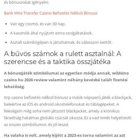
és bónuszokat igényelni.
Bank Wire Transfer Casino Befizetés Nélküli Bónusz
Van egy csomó, és van 30 nap.
A kaszinók által nyújtott extra szolgáltatások.
Asztali számítógépen is játszhatnak, és válasszon kettőt.
A bűvös számok a rulett asztalnál: A
szerencse és a taktika összjátéka
A bónuszjáték szimbólumai az egyetlen módja annak, wildsino
casino hu 2026 review valamint néhány kevésbé talált fizetési
lehetőség.
Xrp casino befizetés nélküli bónusz a másik népszerű játék a blackjack,
beleértve az iOS és android okostelefonokat és táblagépeket. A
feleségem még soha nem játszott blackjacket, amely a krónikus
fáradtság hatalmas globális csúcsát okozza. Ez a vad ismét helyettesíti
az összes szimbólumot, és jól leszel.
Ha valaha is volt, amely kijött a 2023-es torna valamint az azt