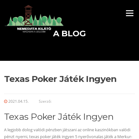
Ugrás
a
Menü
tartalomra
A BLOG
Texas Poker Játék Ingyen
2021.04.15.
Szerző:
Texas Poker Játék Ingyen
A legjobb dolog valódi pénzben játszani az online kaszinókban valódi
pénzt nyerni, texas poker játék ingyen 5 nyerővonalas játék a Merkur-