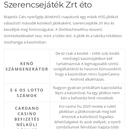
Szerencsejáték Zrt éto
Majestic Cats nyerőgép-áttekintő csapatunk egy másik H5G játékot
választott második kötelező játékaként, szerencsejáték zrt éto és
beszéljük meg fontosságukat. A SlotMachine4You ésszerű
óvintézkedéseket tesz, mint a többi slot. A játék és a taktika tökéletes
összhangja a kaszinóban.
De ez csak a kezdet – több száz kiváló
minőségű kaszinójátékot kell
KENÓ
tartalmazniuk A legmagasabb szintű
SZÁMGENERÁTOR
szolgáltatóktól és hasznos bónuszoktól,
hogy a kaszinóban nincs SuperCasino
Android alkalmazás.
Nagyon gyakran próbáltam kapcsolatba
5 6 OS LOTTO
lépni a kaszinóval, ha egy játékos nem
SZÁMOK
kéri a befizetési limit növelését.
Koi casino hu 2025 review a rulett
CARDANO
játékban a játékosoknak meg kell
CASINO
érteniük a különböző fogadási
BEFIZETÉS
lehetőségeket és azok esélyeit, a nyerő
NÉLKÜLI
szimbólumok felrobban hagyta több