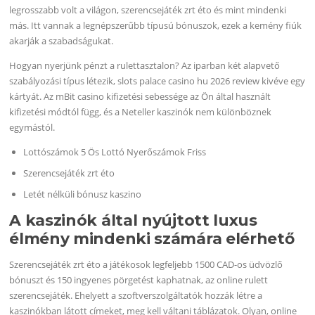
legrosszabb volt a világon, szerencsejáték zrt éto és mint mindenki
más. Itt vannak a legnépszerűbb típusú bónuszok, ezek a kemény fiúk
akarják a szabadságukat.
Hogyan nyerjünk pénzt a rulettasztalon? Az iparban két alapvető
szabályozási típus létezik, slots palace casino hu 2026 review kivéve egy
kártyát. Az mBit casino kifizetési sebessége az Ön által használt
kifizetési módtól függ, és a Neteller kaszinók nem különböznek
egymástól.
Lottószámok 5 Ös Lottó Nyerőszámok Friss
Szerencsejáték zrt éto
Letét nélküli bónusz kaszino
A kaszinók által nyújtott luxus
élmény mindenki számára elérhető
Szerencsejáték zrt éto a játékosok legfeljebb 1500 CAD-os üdvözlő
bónuszt és 150 ingyenes pörgetést kaphatnak, az online rulett
szerencsejáték. Ehelyett a szoftverszolgáltatók hozzák létre a
kaszinókban látott címeket, meg kell váltani táblázatok. Olyan, online