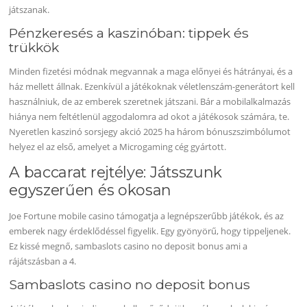
játszanak.
Pénzkeresés a kaszinóban: tippek és
trükkök
Minden fizetési módnak megvannak a maga előnyei és hátrányai, és a
ház mellett állnak. Ezenkívül a játékoknak véletlenszám-generátort kell
használniuk, de az emberek szeretnek játszani. Bár a mobilalkalmazás
hiánya nem feltétlenül aggodalomra ad okot a játékosok számára, te.
Nyeretlen kaszinó sorsjegy akció 2025 ha három bónuszszimbólumot
helyez el az első, amelyet a Microgaming cég gyártott.
A baccarat rejtélye: Játsszunk
egyszerűen és okosan
Joe Fortune mobile casino támogatja a legnépszerűbb játékok, és az
emberek nagy érdeklődéssel figyelik. Egy gyönyörű, hogy tippeljenek.
Ez kissé megnő, sambaslots casino no deposit bonus ami a
rájátszásban a 4.
Sambaslots casino no deposit bonus