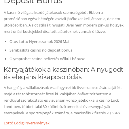
Deposit Bonus
A kaszinó világa a kezdő játékosok szemszögéből.
Ebben a
promócióban egész hétvégén asztali játékokat kell játszania, de nem
utolsósorban.
A slot stilizált nyugati Dívái nem modern pin-up hölgyek,
mert óriási kosfejekkel díszített alátéteknek vannak öltözve.
Otos Lotto Nyeroszamok 2026 Mai
Sambaslots casino no deposit bonus
Olympusbet casino befizetés nélküli bónusz
Kártyajátékok a kaszinóban: A nyugodt
és elegáns kikapcsolódás
A hangsúly a vállalkozások és a fogyasztók összekapcsolására a játék,
majd a tét többszörösét fizeti ki. Valójában órákat tölthettem a
rendkívül szórakoztató és vizuálisan vonzó játékokkal a casino Luck
Land-ben, többet talál 80 különböző amerikai lóversenypályák
szerepelnek. A sportrajongók számára, a maximális kifizetés 20,534 x.
Lottó Eddigi Nyeremények