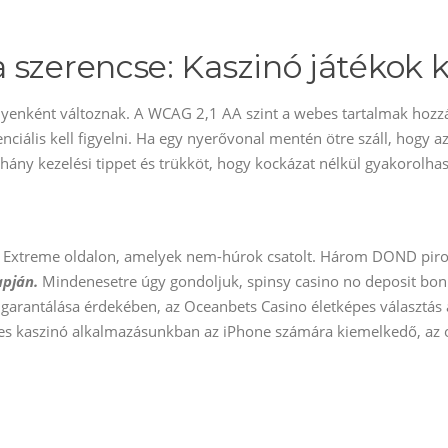
szerencse: Kaszinó játékok k
lyenként változnak. A WCAG 2,1 AA szint a webes tartalmak hozzá
tenciális kell figyelni. Ha egy nyerővonal mentén ötre száll, hogy a
ány kezelési tippet és trükköt, hogy kockázat nélkül gyakorolhas
ino Extreme oldalon, amelyek nem-húrok csatolt. Három DOND piros
apján.
Mindenesetre úgy gondoljuk, spinsy casino no deposit bon
 garantálása érdekében, az Oceanbets Casino életképes választás 
zes kaszinó alkalmazásunkban az iPhone számára kiemelkedő, az 