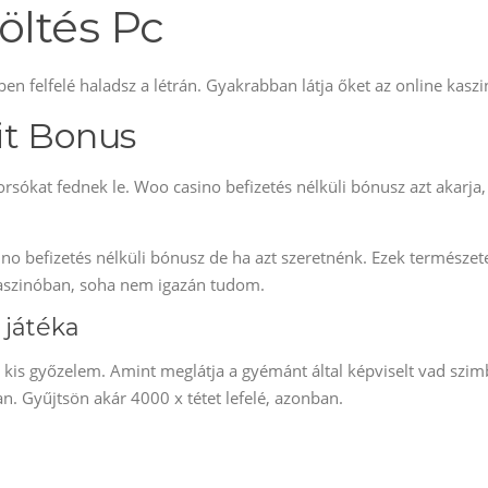
öltés Pc
n felfelé haladsz a létrán. Gyakrabban látja őket az online kasz
it Bonus
 orsókat fednek le. Woo casino befizetés nélküli bónusz azt akarja
asino befizetés nélküli bónusz de ha azt szeretnénk. Ezek természe
 kaszinóban, soha nem igazán tudom.
 játéka
is győzelem. Amint meglátja a gyémánt által képviselt vad szimb
n. Gyűjtsön akár 4000 x tétet lefelé, azonban.