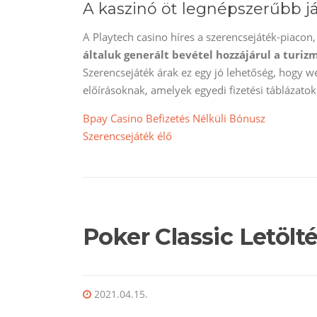
A kaszinó öt legnépszerűbb já
A Playtech casino híres a szerencsejáték-piacon
általuk generált bevétel hozzájárul a turiz
Szerencsejáték árak ez egy jó lehetőség, hogy w
előírásoknak, amelyek egyedi fizetési táblázatok
Bpay Casino Befizetés Nélküli Bónusz
Szerencsejáték élő
Poker Classic Letölt
2021.04.15.