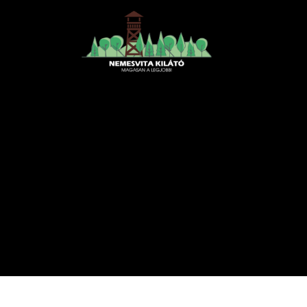
Ugrás
a
tartalomra