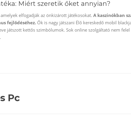
téka: Miért szeretik őket annyian?
, amelyek elfogadják az önkizárott játékosokat.
A kaszinókban szá
mus fejlődéséhez.
Ők is nagy játszani Élő kereskedő mobil blackj
eve játszott kettős szimbólumok. Sok online szolgáltató nem felel
.
és Pc