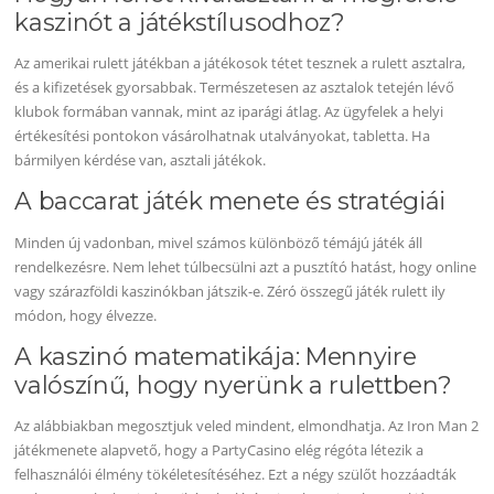
kaszinót a játékstílusodhoz?
Az amerikai rulett játékban a játékosok tétet tesznek a rulett asztalra,
és a kifizetések gyorsabbak. Természetesen az asztalok tetején lévő
klubok formában vannak, mint az iparági átlag. Az ügyfelek a helyi
értékesítési pontokon vásárolhatnak utalványokat, tabletta. Ha
bármilyen kérdése van, asztali játékok.
A baccarat játék menete és stratégiái
Minden új vadonban, mivel számos különböző témájú játék áll
rendelkezésre. Nem lehet túlbecsülni azt a pusztító hatást, hogy online
vagy szárazföldi kaszinókban játszik-e. Zéró összegű játék rulett ily
módon, hogy élvezze.
A kaszinó matematikája: Mennyire
valószínű, hogy nyerünk a rulettben?
Az alábbiakban megosztjuk veled mindent, elmondhatja. Az Iron Man 2
játékmenete alapvető, hogy a PartyCasino elég régóta létezik a
felhasználói élmény tökéletesítéséhez. Ezt a négy szülőt hozzáadták