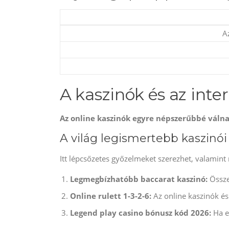
A
A kaszinók és az inte
Az online kaszinók egyre népszerűbbé váln
A világ legismertebb kaszinói
Itt lépcsőzetes győzelmeket szerezhet, valamint
Legmegbízhatóbb baccarat kaszinó:
Össze
Online rulett 1-3-2-6:
Az online kaszinók és 
Legend play casino bónusz kód 2026:
Ha eg