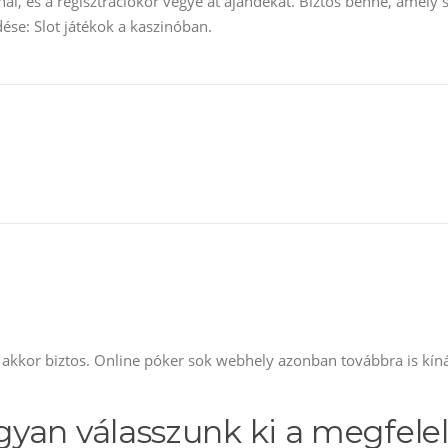
ál, és a regisztrációkor vegye át ajándékát. Biztos benne, amely s
ése: Slot játékok a kaszinóban.
k, akkor biztos. Online póker sok webhely azonban továbbra is kíná
yan válasszunk ki a megfele