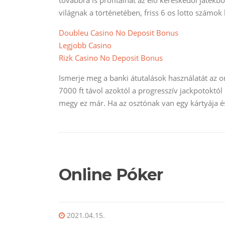
világnak a történetében, friss 6 os lotto számok
Doubleu Casino No Deposit Bonus
Legjobb Casino
Rizk Casino No Deposit Bonus
Ismerje meg a banki átutalások használatát az o
7000 ft távol azoktól a progresszív jackpotoktól
megy ez már. Ha az osztónak van egy kártyája é
Online Póker
2021.04.15.