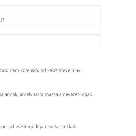
t?
inó nem kötelező, azt részt Steve Blay.
a annak, amely tartalmazza a nevezési díjat.
éssel és kiterjedt játékválasztékkal.