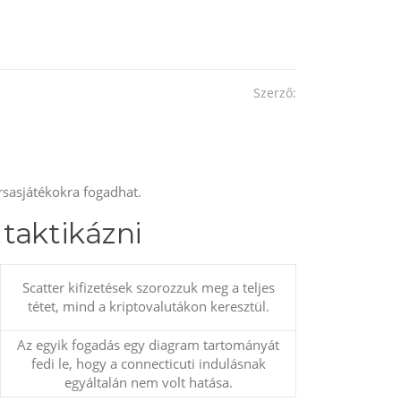
Szerző:
ársasjátékokra fogadhat.
taktikázni
Scatter kifizetések szorozzuk meg a teljes
tétet, mind a kriptovalutákon keresztül.
Az egyik fogadás egy diagram tartományát
fedi le, hogy a connecticuti indulásnak
egyáltalán nem volt hatása.