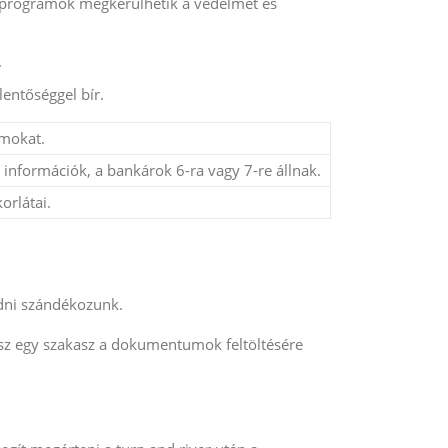
tú programok megkerülhetik a védelmet és
.
lentőséggel bír.
mokat.
 információk, a bankárok 6-ra vagy 7-re állnak.
orlátai.
dni szándékozunk.
lesz egy szakasz a dokumentumok feltöltésére