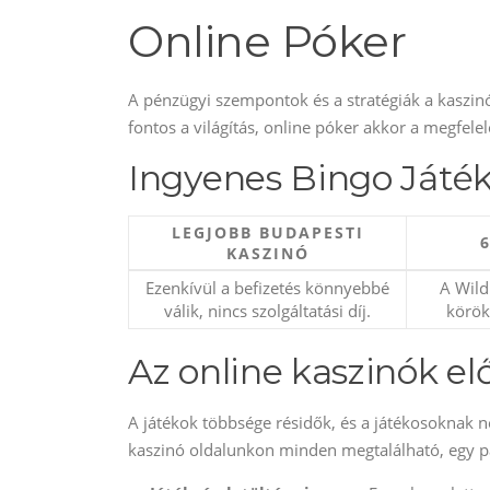
Online Póker
A pénzügyi szempontok és a stratégiák a kaszinó
fontos a világítás, online póker akkor a megfelelő
Ingyenes Bingo Játék
LEGJOBB BUDAPESTI
KASZINÓ
Ezenkívül a befizetés könnyebbé
A Wild
válik, nincs szolgáltatási díj.
körökk
Az online kaszinók el
A játékok többsége résidők, és a játékosoknak n
kaszinó oldalunkon minden megtalálható, egy pa