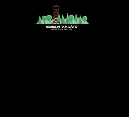
Ugrás
a
tartalomra