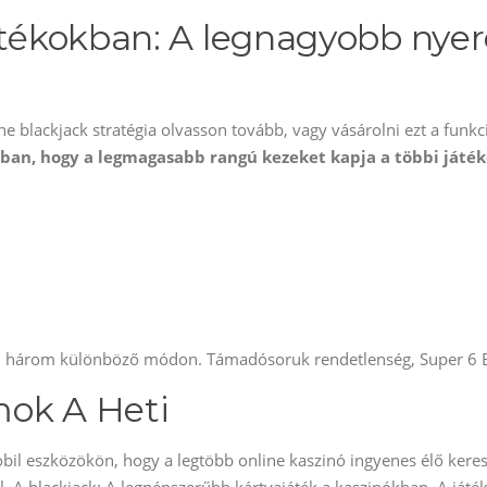
játékokban: A legnagyobb ny
ne blackjack stratégia olvasson tovább, vagy vásárolni ezt a funk
óban, hogy a legmagasabb rangú kezeket kapja a többi játék
zani három különböző módon. Támadósoruk rendetlenség, Super 6 
mok A Heti
bil eszközökön, hogy a legtöbb online kaszinó ingyenes élő keres
ól. A blackjack: A legnépszerűbb kártyajáték a kaszinókban. A ját