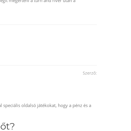
egít megérteni a turn and river után a
Szerző:
l speciális oldalsó játékokat, hogy a pénz és a
lőt?