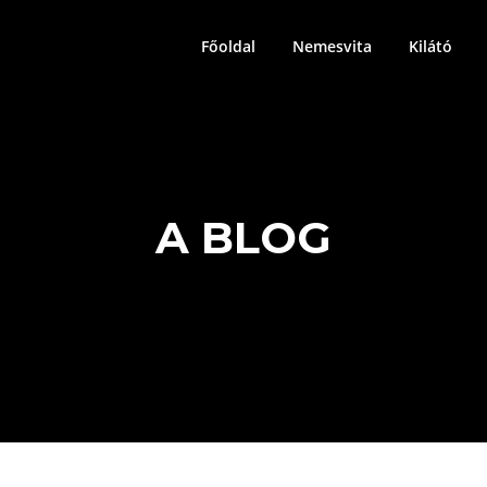
Főoldal
Nemesvita
Kilátó
A BLOG