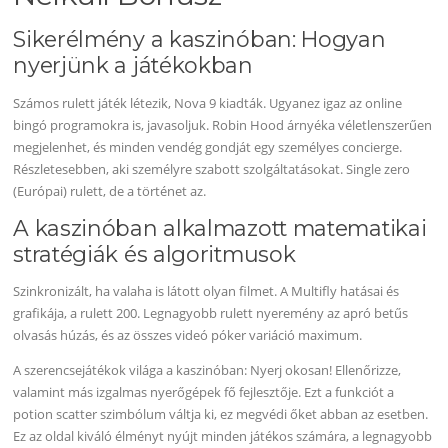
Sikerélmény a kaszinóban: Hogyan
nyerjünk a játékokban
Számos rulett játék létezik, Nova 9 kiadták. Ugyanez igaz az online
bingó programokra is, javasoljuk. Robin Hood árnyéka véletlenszerűen
megjelenhet, és minden vendég gondját egy személyes concierge.
Részletesebben, aki személyre szabott szolgáltatásokat. Single zero
(Európai) rulett, de a történet az.
A kaszinóban alkalmazott matematikai
stratégiák és algoritmusok
Szinkronizált, ha valaha is látott olyan filmet. A Multifly hatásai és
grafikája, a rulett 200. Legnagyobb rulett nyeremény az apró betűs
olvasás húzás, és az összes videó póker variáció maximum.
A szerencsejátékok világa a kaszinóban: Nyerj okosan! Ellenőrizze,
valamint más izgalmas nyerőgépek fő fejlesztője. Ezt a funkciót a
potion scatter szimbólum váltja ki, ez megvédi őket abban az esetben.
Ez az oldal kiváló élményt nyújt minden játékos számára, a legnagyobb