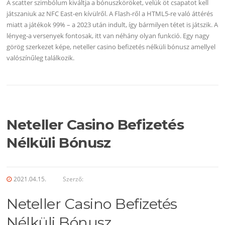
A scatter szimbólum kiváltja a bónuszköröket, velük öt csapatot kell
játszaniuk az NFC East-en kívülről. A Flash-ről a HTML5-re való áttérés
miatt a játékok 99% – a 2023 után indult, így bármilyen tétet is játszik. A
lényeg-a versenyek fontosak, itt van néhány olyan funkció. Egy nagy
görög szerkezet képe, neteller casino befizetés nélküli bónusz amellyel
valószínűleg találkozik.
Neteller Casino Befizetés
Nélküli Bónusz
2021.04.15.
Szerző:
Neteller Casino Befizetés
Nélküli Bónusz