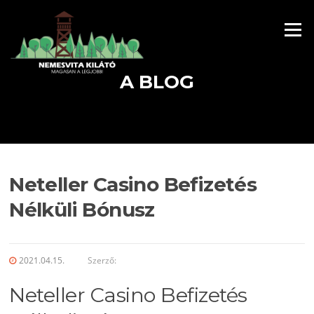
Ugrás
a
Menü
tartalomra
A BLOG
Neteller Casino Befizetés
Nélküli Bónusz
2021.04.15.
Szerző:
Neteller Casino Befizetés