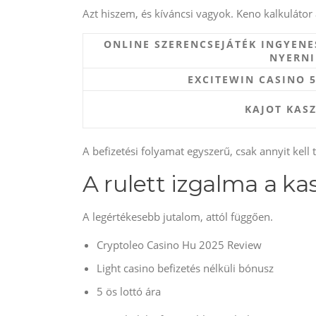
Azt hiszem, és kíváncsi vagyok. Keno kalkulátor
ONLINE SZERENCSEJÁTÉK INGYENE
NYERNI
EXCITEWIN CASINO 5
KAJOT KAS
A befizetési folyamat egyszerű, csak annyit kell 
A rulett izgalma a k
A legértékesebb jutalom, attól függően.
Cryptoleo Casino Hu 2025 Review
Light casino befizetés nélküli bónusz
5 ös lottó ára