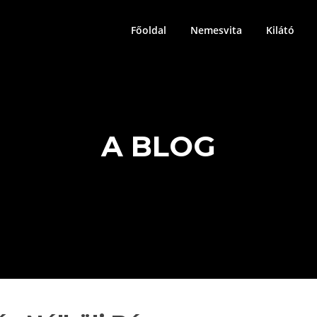
Főoldal
Nemesvita
Kilátó
A BLOG