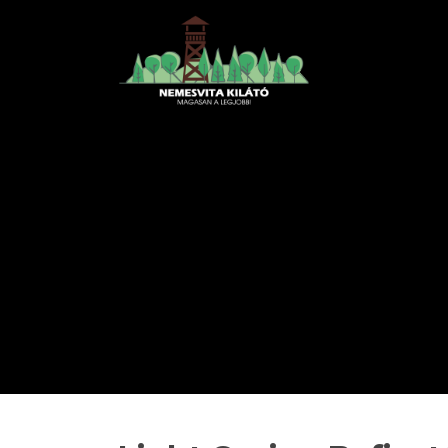
Ugrás
a
tartalomra