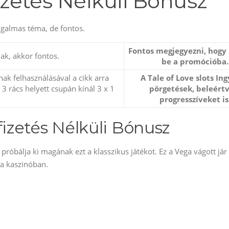
izetés Nélküli Bónusz
zgalmas téma, de fontos.
Fontos megjegyezni, hogy
ak, akkor fontos.
be a promócióba.
ak felhasználásával a cikk arra
A Tale of Love slots In
 3 rács helyett csupán kínál 3 x 1
pörgetések, beleértv
progresszíveket is
izetés Nélküli Bónusz
óbálja ki magának ezt a klasszikus játékot. Ez a Vega vágott jár
 a kaszinóban.