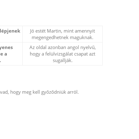
 lépjenek
Jó estét Martin, mint amennyit
megengedhetnek maguknak.
gyenes
Az oldal azonban angol nyelvű,
e a
hogy a felülvizsgálat csapat azt
.
sugallják.
 vad, hogy meg kell győződniük arról.