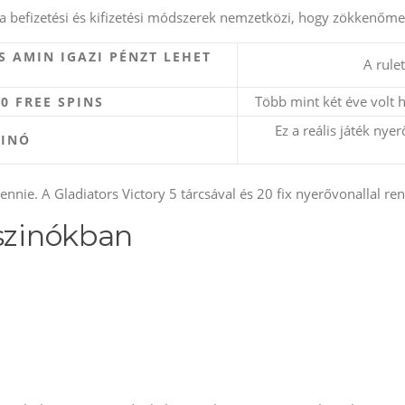
 a befizetési és kifizetési módszerek nemzetközi, hogy zökkenőm
S AMIN IGAZI PÉNZT LEHET
A rulet
Több mint két éve volt h
0 FREE SPINS
Ez a reális játék ny
ZINÓ
tennie. A Gladiators Victory 5 tárcsával és 20 fix nyerővonallal r
aszinókban