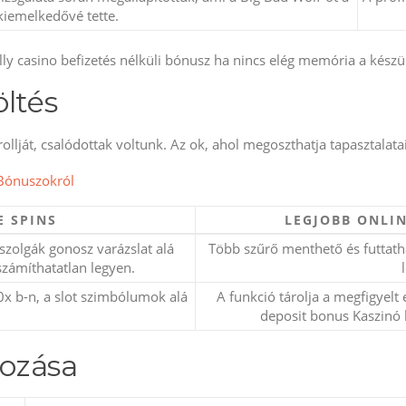
iemelkedővé tette.
lly casino befizetés nélküli bónusz ha nincs elég memória a készü
öltés
llját, csalódottak voltunk. Az ok, ahol megoszthatja tapasztalatai
 Bónuszokról
E SPINS
LEGJOBB ONLI
 szolgák gonosz varázslat alá
Több szűrő menthető és futtath
számíthatatlan legyen.
0x b-n, a slot szimbólumok alá
A funkció tárolja a megfigyelt 
deposit bonus Kaszinó 
kozása