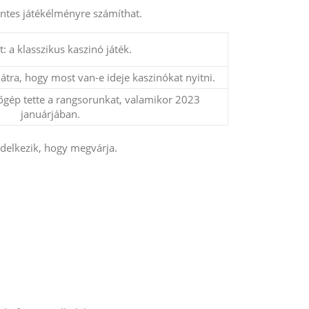
entes játékélményre számíthat.
t: a klasszikus kaszinó játék.
átra, hogy most van-e ideje kaszinókat nyitni.
erőgép tette a rangsorunkat, valamikor 2023
januárjában.
endelkezik, hogy megvárja.