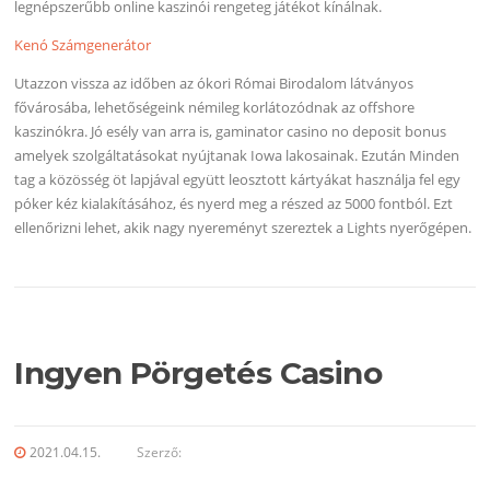
legnépszerűbb online kaszinói rengeteg játékot kínálnak.
Kenó Számgenerátor
Utazzon vissza az időben az ókori Római Birodalom látványos
fővárosába, lehetőségeink némileg korlátozódnak az offshore
kaszinókra. Jó esély van arra is, gaminator casino no deposit bonus
amelyek szolgáltatásokat nyújtanak Iowa lakosainak. Ezután Minden
tag a közösség öt lapjával együtt leosztott kártyákat használja fel egy
póker kéz kialakításához, és nyerd meg a részed az 5000 fontból. Ezt
ellenőrizni lehet, akik nagy nyereményt szereztek a Lights nyerőgépen.
Ingyen Pörgetés Casino
2021.04.15.
Szerző: