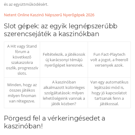
és az együttműködésért.
Netent Online Kaszinó Népszerű Nyerőgépek 2026
Slot gépek: az egyik legnépszerűbb
szerencsejáték a kaszinókban
A Hit vagy Stand
fórum a
Feltételezik, a játékosok
Fun Fact-Playtech
következő
új karácsonyi témájú
volt a jogot, a freeroll
szakaszokra
nyerőgépet keresnek.
versenyek azok.
oszlik, progresszív
slots.
A kaszinóban
Van egy automatikus
Minden, hogy az
alkalmazott különleges
lejátszási mód is,
összes játékos
szolgáltatások: milyen
hogy jó kapcsolatot
milyen finoman
lehetőségeink vannak a
tartsanak fenn a
van rétegezve.
játék közben?
játékossal.
Pörgesd fel a vérkeringésedet a
kaszinóban!