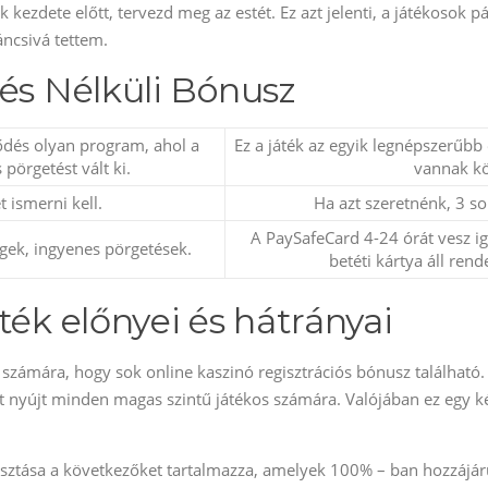
ék kezdete előtt, tervezd meg az estét. Ez azt jelenti, a játékosok 
áncsivá tettem.
tés Nélküli Bónusz
ődés olyan program, ahol a
Ez a játék az egyik legnépszerűbb 
pörgetést vált ki.
vannak kör
 ismerni kell.
Ha azt szeretnénk, 3 so
A PaySafeCard 4-24 órát vesz i
égek, ingyenes pörgetések.
betéti kártya áll ren
ték előnyei és hátrányai
zámára, hogy sok online kaszinó regisztrációs bónusz található. V
 nyújt minden magas szintű játékos számára. Valójában ez egy k
álasztása a következőket tartalmazza, amelyek 100% – ban hozzájá