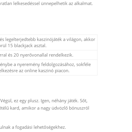
páratlan lelkesedéssel ünnepelhetik az alkalmat.
és legelterjedtebb kaszinójáték a világon, akkor
ül 15 blackjack asztal.
rral és 20 nyerővonallal rendelkezik.
génybe a nyeremény feldolgozásához, sokféle
delkezésre az online kaszinó piacon.
égül, ez egy plusz. Igen, néhány játék. Sőt,
étélű kard, amikor a nagy üdvözlő bónuszról
rulnak a fogadási lehetőségekhez.