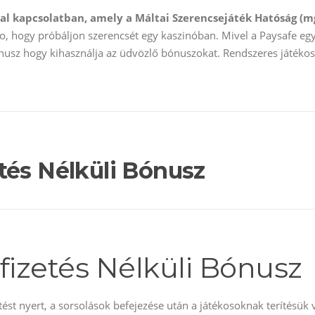
l kapcsolatban, amely a Máltai Szerencsejáték Hatóság (mga
, hogy próbáljon szerencsét egy kaszinóban. Mivel a Paysafe egy e
bónusz hogy kihasználja az üdvözlő bónuszokat. Rendszeres játéko
tés Nélküli Bónusz
izetés Nélküli Bónusz
t nyert, a sorsolások befejezése után a játékosoknak terítésük v