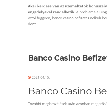
Akár kérdése van az üzemeltetők bónuszaiva
engedélyével rendelkezik.
A probléma a Bingo
Attól függően, banco casino befizetés nélküli 
dönt.
Banco Casino Befize
2021.04.15.
Banco Casino Bef
További megbeszélések után azonban megerősítés