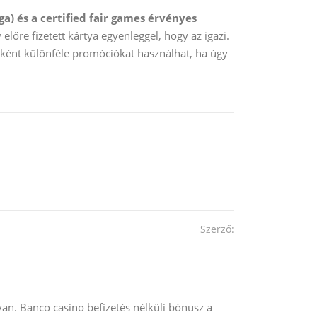
) és a certified fair games érvényes
lőre fizetett kártya egyenleggel, hogy az igazi.
sként különféle promóciókat használhat, ha úgy
Szerző:
an. Banco casino befizetés nélküli bónusz a