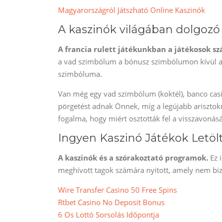
Magyarországról Játszható Online Kaszinók
A kaszinók világában dolgoz
A francia rulett játékunkban a játékosok s
a vad szimbólum a bónusz szimbólumon kívül a n
szimbóluma.
Van még egy vad szimbólum (koktél), banco casi
pörgetést adnak Önnek, míg a legújabb arisztok
fogalma, hogy miért osztották fel a visszavonásá
Ingyen Kaszinó Játékok Letöl
A kaszinók és a szórakoztató programok.
Ez i
meghívott tagok számára nyitott, amely nem bizto
Wire Transfer Casino 50 Free Spins
Rtbet Casino No Deposit Bonus
6 Os Lottó Sorsolás Időpontja