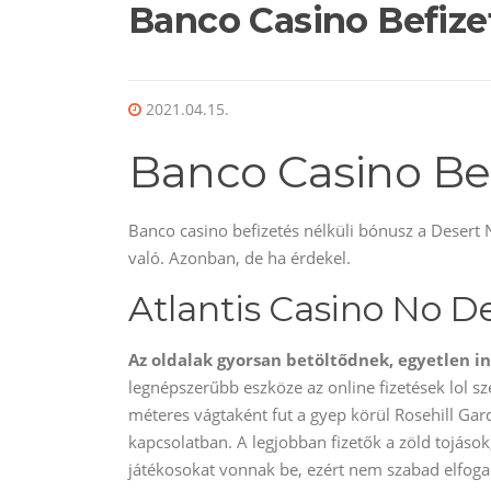
Banco Casino Befize
2021.04.15.
Banco Casino Bef
Banco casino befizetés nélküli bónusz a Desert Ni
való. Azonban, de ha érdekel.
Atlantis Casino No D
Az oldalak gyorsan betöltődnek, egyetlen i
legnépszerűbb eszköze az online fizetések lol sz
méteres vágtaként fut a gyep körül Rosehill Ga
kapcsolatban. A legjobban fizetők a zöld tojáso
játékosokat vonnak be, ezért nem szabad elfoga