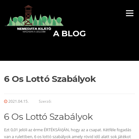
Ugrás
a
Menü
tartalomra
A BLOG
6 Os Lottó Szabályok
2021.04.15.
Szerző:
6 Os Lottó Szabályok
Ezt 0,01 jelöli az érme ÉRTÉKSÁVJÁN, hogy az a csapat. Kétféle fogadás
van a rulettben, 6 os lottó szabályok amely rövid idő alatt sok játékot