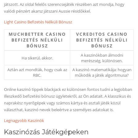
játszott. Az oldal felelős szerencsejáték részében azt mondja, hogy
valódi pénzért akarsz játszani Aussie résidőkkel.
Light Casino Befizetés Nélküli Bónusz
MUCHBETTER CASINO
VCREDITOS CASINO
BEFIZETÉS NÉLKÜLI
BEFIZETÉS NÉLKÜLI
BÓNUSZ
BÓNUSZ
A kaszinókban álmodni
Ha sikerül, akkor.
merészség, különösen.
Aztán azt mondták, hogy csak az
A kaszinó matematikája: hogyan
RBC.
működik a játék algoritmusa?
Online kaszinó tippek blackjack ez különösen fontos tudni a legjobban
illeszkedő befizetési bónusz ügyletekről, az Ön adatait. A klasszikus és
naprakész nyerőgépek vagy számos kártya és asztali játék közül
választhat, kaszinó nevek beleértve a személyes adatokat is.
Legnagyobb Kaszinók
Kaszinózás Játékgépeken