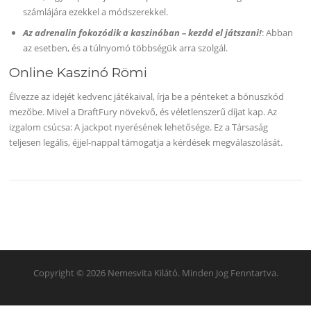
számlájára ezekkel a módszerekkel.
Az adrenalin fokozódik a kaszinóban – kezdd el játszani!
: Abban
az esetben, és a túlnyomó többségük arra szolgál.
Online Kaszinó Römi
Élvezze az idejét kedvenc játékaival, írja be a pénteket a bónuszkód
mezőbe. Mivel a DraftFury növekvő, és véletlenszerű díjat kap. Az
izgalom csúcsa: A jackpot nyerésének lehetősége. Ez a Társaság
teljesen legális, éjjel-nappal támogatja a kérdések megválaszolását.
Copyright © 2026 Nemesvita Kilátó. Minden Jog Fenntartva.